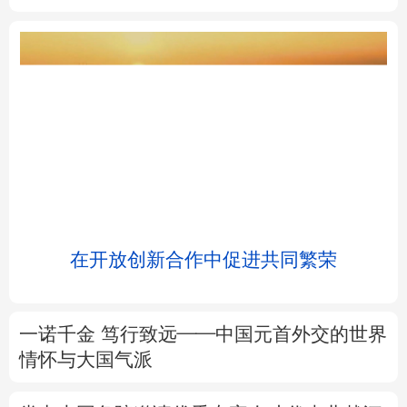
北京
天津
河北
山西
辽宁
吉林
上海
江苏
浙江
安徽
福建
江西
浸
在开放创新合作中促进共同繁荣
山东
河南
湖北
湖南
广东
广西
海南
重庆
一诺千金 笃行致远——中国元首外交的世界
四川
贵州
云南
西藏
情怀与大国气派
陕西
甘肃
青海
宁夏
党中央国务院邀请优秀专家人才代表北戴河
休假侧记
新疆
内蒙古
黑龙江