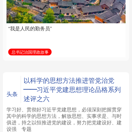
族复兴重任的高素质干
部队伍
法律
中央文件
金融
汽车
总书记治国理政故事
学习新语
食品
人居
信息化
数字经济
学术中国
乡村振兴
银龄
溯源中国
以科学的思想方法推进管党治党
——习近平党建思想理论品格系列
城市
旅游
能源
会展
头条
述评之六
彩票
娱乐
时尚
悦读
学习好、贯彻好习近平党建思想，必须深刻把握贯穿
其中的科学的思想方法，解放思想、实事求是、与时
俱进，持之以恒推进党的建设，努力把党建设好、建
公益
一带一路
亚太网
上市公司
设强
专题
文化产业
地方频道