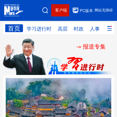
客户端
网站无障碍
PC版本
首页
网站地图
学习进行时
高层
时政
人事
国际
报道专集
学习进行时
高层
时政
人事
国际
财经
网评
港澳
台湾
思客智库
全球连线
教育
科技
科创
量子
体育
文化
书画
健康
军事
“我是人民的勤务员”
铸魂强党丨建设堪当民
访谈
视频
图片
政务