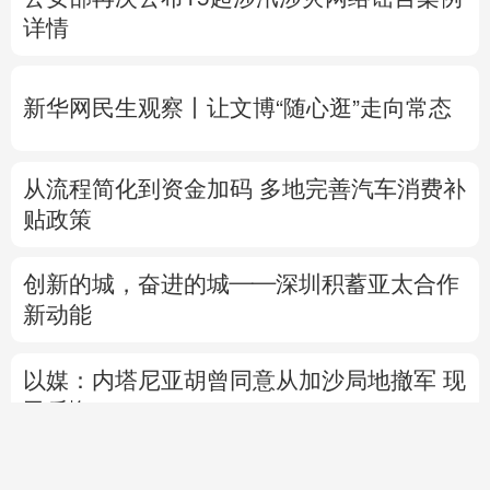
新华网民生观察丨
让文博“随心逛”走向常态
从流程简化到资金加码 多地完善汽车消费补
贴政策
创新的城，奋进的城——深圳积蓄亚太合作
新动能
以媒：内塔尼亚胡曾同意从加沙局地撤军 现
已反悔
专题丨
美媒：特朗普倾向对伊经济施压而非
军事打击
探访印尼最古老蜡染村
唠“科”话丨甜蜜的西瓜，
超
直播中