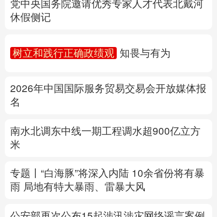
树立和践行正确政绩观
知畏与有为
多语种频道
2026年中国国际服务贸易交易会开放媒体报
English
Español
Français
عربى
名
Русский язык
日本語
한국어
南水北调东中线一期工程调水超900亿立方
Deutsch
Português
米
专题丨
“白海豚”将深入内陆 10余省份将有暴
雨 局地有特大暴雨、雷暴大风
公安部再次公布15起涉汛涉灾网络谣言案例
详情