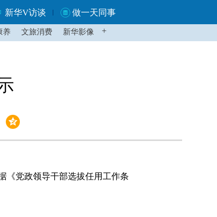
新华V访谈
做一天同事
+
康养
文旅消费
新华影像
示
据《党政领导干部选拔任用工作条