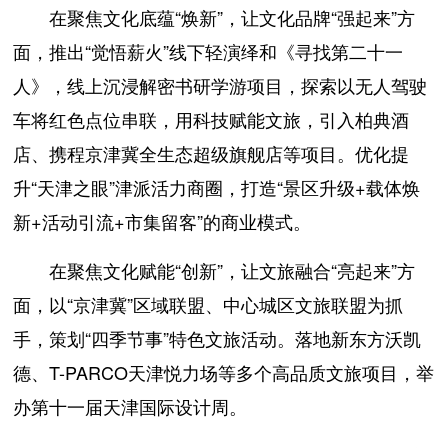
在聚焦文化底蕴“焕新”，让文化品牌“强起来”方
面，推出“觉悟薪火”线下轻演绎和《寻找第二十一
人》，线上沉浸解密书研学游项目，探索以无人驾驶
车将红色点位串联，用科技赋能文旅，引入柏典酒
店、携程京津冀全生态超级旗舰店等项目。优化提
升“天津之眼”津派活力商圈，打造“景区升级+载体焕
新+活动引流+市集留客”的商业模式。
在聚焦文化赋能“创新”，让文旅融合“亮起来”方
面，以“京津冀”区域联盟、中心城区文旅联盟为抓
手，策划“四季节事”特色文旅活动。落地新东方沃凯
德、T-PARCO天津悦力场等多个高品质文旅项目，举
办第十一届天津国际设计周。