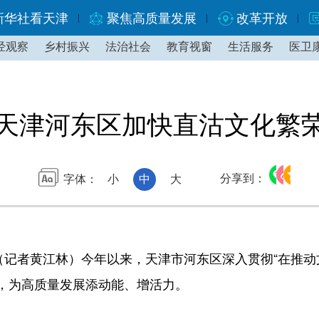
新华社看天津
聚焦高质量发展
改革开放
经观察
乡村振兴
法治社会
教育视窗
生活服务
医卫
天津河东区加快直沽文化繁
分享到：
字体：
小
中
大
记者黄江林）今年以来，天津市河东区深入贯彻“在推动
，为高质量发展添动能、增活力。