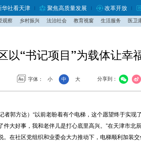
新华社看天津
聚焦高质量发展
改革开放
经观察
乡村振兴
法治社会
教育视窗
生活服务
医卫
区以“书记项目”为载体让幸
分享到：
字体：
小
中
大
者郭方达）“以前老盼着有个电梯，这个愿望终于实现
了件大好事，我和老伴儿是打心底里高兴。”在天津市北
说。在社区党组织和业委会大力推动下，电梯顺利加装交