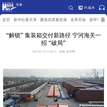
PC版本
首页
新华社看天津
聚焦高质量发展
改革开放
新华V访
“解锁” 集装箱交付新路径 宁河海关一
招 “破局”
2025-02-14 11:44:12 来源: 新华网