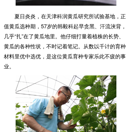
夏日炎炎，在天津科润黄瓜研究所试验基地，正
值黄瓜选种期，57岁的韩毅科起早贪黑、汗流浃背，
几乎“扎”在了黄瓜地里。他仔细打量着植株的长势、
黄瓜的各种性状，不时记着笔记。从数以千计的育种
材料里优中选优，是这位黄瓜育种专家乐此不疲的事
业。