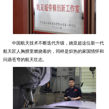
中国航天技术不断迭代升级，姚亚超这位新一代
航天匠人胸膛里燃烧着的，同样是炽热的家国情怀和
问鼎苍穹的航天壮志。