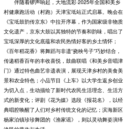
伴随着锣声响起，大地流彩·2025年全国和美乡
村健康跑活动（村跑）天津宝坻站正式启幕。晚会在
《宝坻鼓韵传京东》中拉开序幕，作为国家级非物质
文化遗产，京东大鼓以其独特的节奏和韵味，唱出了
宝坻深厚的文化底蕴和农民热情好客的乡土情怀；
《百年稻花香》将舞蹈与非遗“挠秧号子”巧妙结合，
传递稻香百年的丰收喜悦，鼓曲联唱《和美乡音唱津
门》通过特色曲艺非遗表演，展现天津乡村的美食美
景和农业特色；小品节目《上车》以大学生返乡创业
为切入点，生动描绘了新时代农民生活理念、生活方
式的新变化；评剧《花为媒》选段《报花名》，以经
典唱腔唤醒了人们对乡村传统文化的记忆；滨海新区
杨家泊镇珍珍舞团的《渔家谣》，则以灵动舞姿演绎
渔民的劳作与生活。