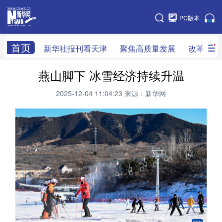
天津
PC版本
网站地图
首页
新华社报刊看天津
聚焦高质量发展
改革开放
燕山脚下 冰雪经济持续升温
新华社看天津
新华V访谈
做一天同事
2025-12-04 11:04:23
来源：新华网
天津时政
组织人事
党风廉政
改革开放
科技创新
产经观察
乡村振兴
法治社会
教育视窗
生活服务
医卫康养
文旅消费
新华影像
专栏