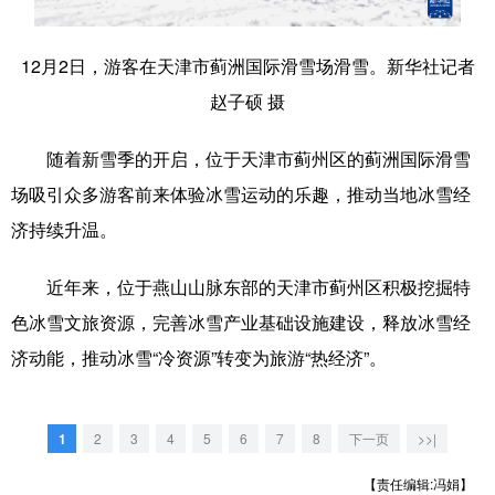
滨城
和平
河西
河北
12月2日，游客在天津市蓟洲国际滑雪场滑雪。新华社记者
河东
南开
红桥
东丽
赵子硕 摄
西青
北辰
武清
宝坻
随着新雪季的开启，位于天津市蓟州区的蓟洲国际滑雪
津南
静海
宁河
蓟州
场吸引众多游客前来体验冰雪运动的乐趣，推动当地冰雪经
济持续升温。
近年来，位于燕山山脉东部的天津市蓟州区积极挖掘特
色冰雪文旅资源，完善冰雪产业基础设施建设，释放冰雪经
济动能，推动冰雪“冷资源”转变为旅游“热经济”。
1
2
3
4
5
6
7
8
下一页
>>|
【责任编辑:冯娟】