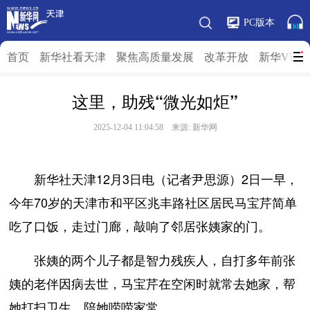
PC版本
首页
新华社看天津
聚焦高质量发展
改革开放
新华V访
这里，助残“微光如炬”
2025-12-04 11:04:58 来源: 新华网
新华社天津12月3日电（记者尹思源）2日一早，
今年70岁的天津市和平区兆丰路社区居民马宝芹简单
吃了口饭，走过门廊，敲响了邻居张姨家的门。
张姨的两个儿子都是智力残疾人，自打多年前张
姨的老伴因病去世，马宝芹在空闲时就常去她家，帮
她打扫卫生、陪她唠唠家常。