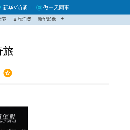
新华V访谈
做一天同事
+
康养
文旅消费
新华影像
奇旅