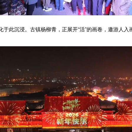
此沉浸。古镇杨柳青，正展开“活”的画卷，邀游人入