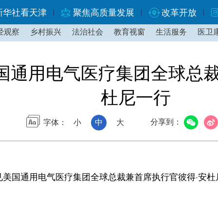
新华社看天津
聚焦高质量发展
改革开放
经观察
乡村振兴
法治社会
教育视窗
生活服务
医卫
国通用电气医疗集团全球总裁
杜尼一行
分享到：
字体：
小
中
大
美国通用电气医疗集团全球总裁兼首席执行官彼得·安杜