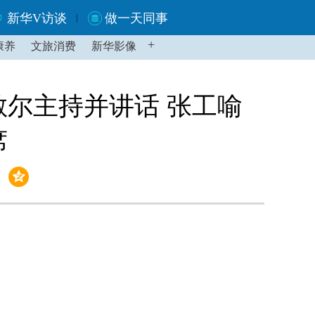
新华V访谈
做一天同事
+
康养
文旅消费
新华影像
敏尔主持并讲话 张工喻
席