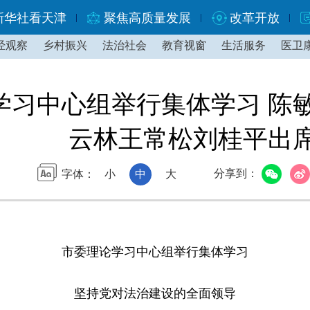
新华社看天津
聚焦高质量发展
改革开放
经观察
乡村振兴
法治社会
教育视窗
生活服务
医卫
学习中心组举行集体学习 陈
云林王常松刘桂平出
分享到：
字体：
小
中
大
市委理论学习中心组举行集体学习
坚持党对法治建设的全面领导