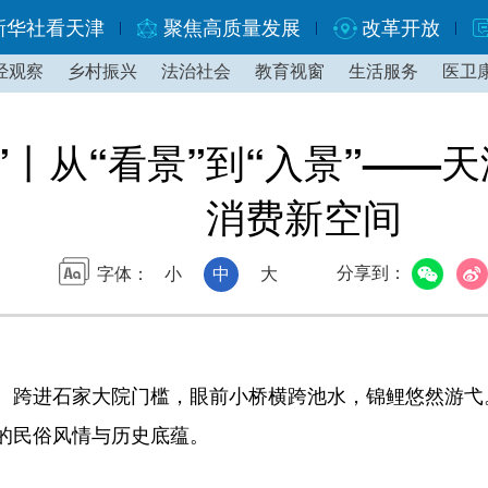
新华社看天津
聚焦高质量发展
改革开放
经观察
乡村振兴
法治社会
教育视窗
生活服务
医卫
”丨从“看景”到“入景”——
消费新空间
分享到：
字体：
小
中
大
进石家大院门槛，眼前小桥横跨池水，锦鲤悠然游弋。
的民俗风情与历史底蕴。