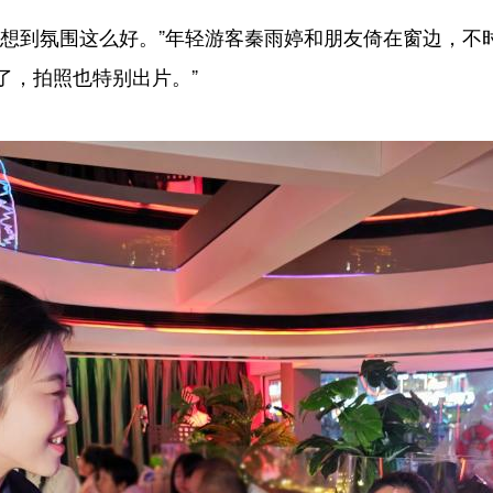
到氛围这么好。”年轻游客秦雨婷和朋友倚在窗边，不时
了，拍照也特别出片。”