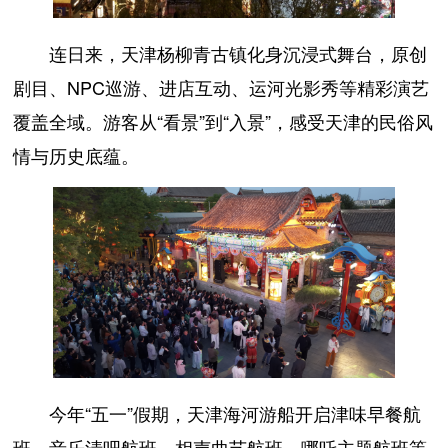
连日来，天津杨柳青古镇化身沉浸式舞台，原创
剧目、NPC巡游、进店互动、运河光影秀等精彩演艺
覆盖全域。游客从“看景”到“入景”，感受天津的民俗风
情与历史底蕴。
今年“五一”假期，天津海河游船开启津味早餐航
班、音乐清吧航班、相声曲艺航班、哪吒主题航班等