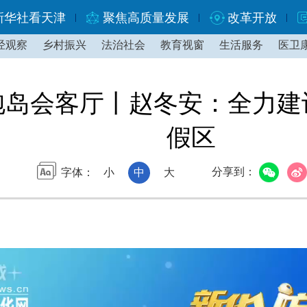
新华社看天津
聚焦高质量发展
改革开放
经观察
乡村振兴
法治社会
教育视窗
生活服务
医卫
泡泡岛会客厅丨赵冬安：全力
假区
分享到：
字体：
小
中
大