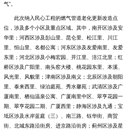
气”。
此次纳入民心工程的燃气管道老化更新改造点
位，涉及多个小区及重点区域。其中，南开区涉及安
华里；河西区涉及彭山里、昆仑里、松江里、川江
里、恒山里、名都公寓；河东区涉及友爱南里、友爱
东里；河北区涉及小梅宏园、开江里、涪江北里；红
桥区涉及广阳里、南头窑大楼、桃花园东里、本溪、
风光里、风貌里；津南区涉及南义；北辰区涉及朝阳
里、泰来西里、绿泊庭苑、秀水馨苑；武清区涉及广
厦南里、栖仙温泉公寓、广厦南里中区、翠亨花园一
期、翠亨花园二期、广厦西里；静海区涉及九通；宝
坻区涉及水岸蓝庭（三）、南三路、钰华街、商贸
街、北城东路沿街房、进京路沿街房；蓟州区涉及星