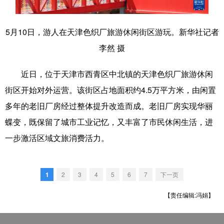
滨城
和平
河西
河北
5月10日，游人在天津色织厂旅游休闲街区游玩。新华社记者
河东
南开
红桥
东丽
李然 摄
西青
北辰
武清
宝坻
近日，位于天津市西青区中北镇的天津色织厂旅游休闲
津南
静海
宁河
蓟州
街区开始对外运营。该街区占地面积约4.5万平方米，由闲置
多年的老旧厂房经过整体提升改造而成。老旧厂房实现华丽
蝶变，既保留了城市工业记忆，又丰富了市民休闲生活，进
一步激活区域文旅消费活力。
1
2
3
4
5
6
7
下一页
【责任编辑:冯娟】