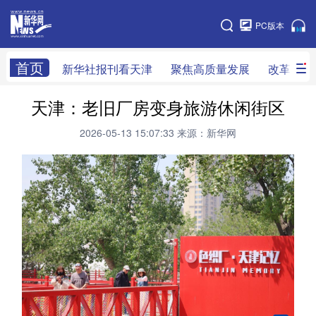
天津
PC版本
网站地图
首页
新华社报刊看天津
聚焦高质量发展
改革开放
天津：老旧厂房变身旅游休闲街区
新华社看天津
新华V访谈
做一天同事
2026-05-13 15:07:33
来源：新华网
天津时政
组织人事
党风廉政
改革开放
科技创新
产经观察
乡村振兴
法治社会
教育视窗
生活服务
医卫康养
文旅消费
新华影像
专栏