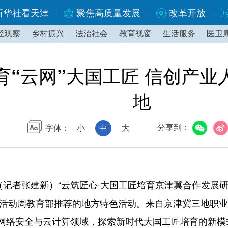
新华社看天津
聚焦高质量发展
改革开放
经观察
乡村振兴
法治社会
教育视窗
生活服务
医卫
育“云网”大国工匠 信创产
地
分享到：
字体：
小
中
大
记者张建新）“云筑匠心·大国工匠培育京津冀合作发展研
教育活动周教育部推荐的地方特色活动。来自京津冀三地职
网络安全与云计算领域，探索新时代大国工匠培育的新模