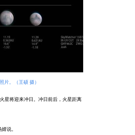
照片。（王硕 摄）
，火星将迎来冲日。冲日前后，火星距离
杨婧说。