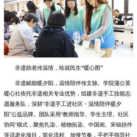
非遗助老传温情，绘就民生“暖心图”
非遗赋能暖夕阳，温情陪伴传文脉。学院蒲公英
暖心社依托非遗相关专业优势，组建非遗手工技能志
愿服务队，深耕“非遗手工进社区・温情陪伴暖夕
阳”公益品牌。团队采用“教师指导、学生主理、社区
协同”模式，聚焦扎染、植物拓染、中国画、宋锦挂件
等适老化项目，简化流程、放慢节奏，手把手指导社