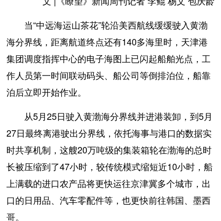
文 |《瞭望》新闻周刊记者 李鲲 杨文 包庆龄
当“中远海运山茶花”轮沿美西航线缓缓驶入黄渤
海分界线，距离航道终点还有140多海里时，天津港
集团调度指挥中心的电子海图上已闪起船舶光点，工
作人员第一时间联动码头、船公司等倒排泊位，船靠
泊后立即开始作业。
从5月25日驶入黄渤海分界线并进港装卸，到5月
27日最终离港驶出分界线，依托海事与港口的数据实
时共享机制，这艘20万吨级的集装箱轮在渤海的总时
长被压缩到了47小时，较传统模式缩短近10小时，船
上满载的进口农产品将更快运往京津冀多个城市，出
口的日用品、汽车零配件等，也更快前往韩国、墨西
哥。