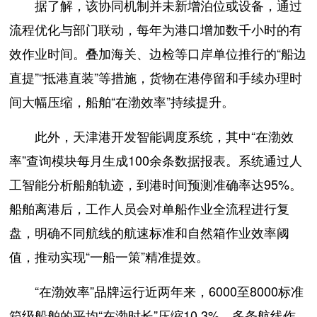
据了解，该协同机制并未新增泊位或设备，通过
流程优化与部门联动，每年为港口增加数千小时的有
效作业时间。叠加海关、边检等口岸单位推行的“船边
直提”“抵港直装”等措施，货物在港停留和手续办理时
间大幅压缩，船舶“在渤效率”持续提升。
此外，天津港开发智能调度系统，其中“在渤效
率”查询模块每月生成100余条数据报表。系统通过人
工智能分析船舶轨迹，到港时间预测准确率达95%。
船舶离港后，工作人员会对单船作业全流程进行复
盘，明确不同航线的航速标准和自然箱作业效率阈
值，推动实现“一船一策”精准提效。
“在渤效率”品牌运行近两年来，6000至8000标准
箱级船舶的平均“在渤时长”压缩10.3%，多条航线作