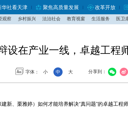
新华社看天津
聚焦高质量发展
改革开放
经观察
乡村振兴
法治社会
教育视窗
生活服务
医卫
辩设在产业一线，卓越工程师
分享到：
字体：
小
中
大
建新、栗雅婷）如何才能培养解决“真问题”的卓越工程