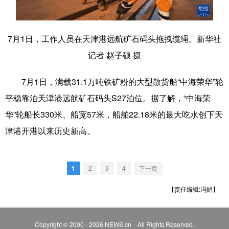
滨城
和平
河西
河北
河东
南开
红桥
东丽
7月1日，工作人员在天津港远航矿石码头拖拽缆绳。新华社
记者 赵子硕 摄
西青
北辰
武清
宝坻
津南
静海
宁河
蓟州
7月1日，满载31.1万吨铁矿粉的大型散货船“中海荣华”轮
平稳靠泊天津港远航矿石码头S27泊位。据了解，“中海荣
华”轮船长330米、船宽57米，船舶22.18米的最大吃水创下天
津港开港以来历史新高。
1
2
3
4
下一页
【责任编辑:冯娟】
Copyright © 2000 - 2026 NEWS.cn All Rights Reserved.