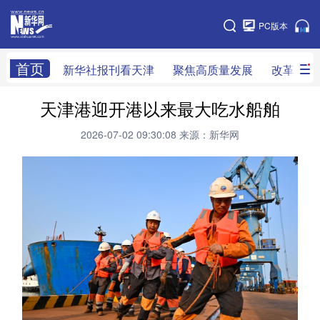
天津
PC版本
网站地图
首页
新华社报刊看天津
聚焦高质量发展
改革开放
天津港迎开港以来最大吃水船舶
新华社看天津
新华V访谈
做一天同事
2026-07-02 09:30:08
来源：新华网
天津时政
组织人事
党风廉政
改革开放
科技创新
产经观察
乡村振兴
法治社会
教育视窗
生活服务
医卫康养
文旅消费
新华影像
专栏