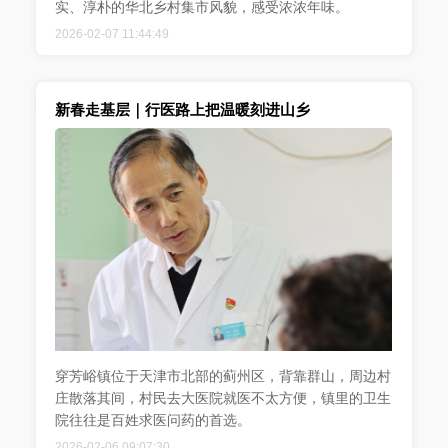
实、淳朴的华北乡村集市风貌，感受浓浓年味。
2026-02-07 11:44:49
新春走基层｜行医路上把温暖刻进山乡
穿芳峪镇位于天津市北部的蓟州区，背靠群山，周边村
庄散落其间，村民去大医院就医不太方便，镇里的卫生
院往往是百姓求医问药的首选。
2026-02-06 09:07:30