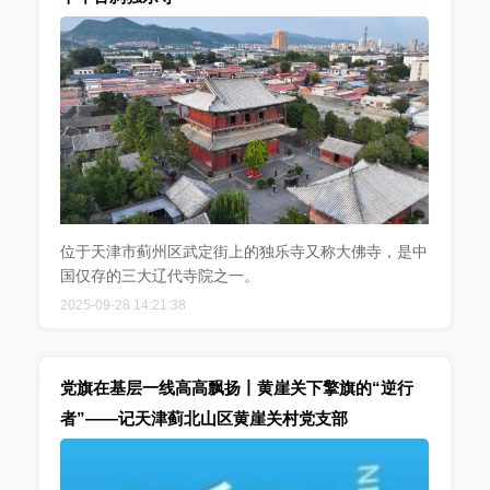
位于天津市蓟州区武定街上的独乐寺又称大佛寺，是中
国仅存的三大辽代寺院之一。
2025-09-28 14:21:38
党旗在基层一线高高飘扬丨黄崖关下擎旗的“逆行
者”——记天津蓟北山区黄崖关村党支部