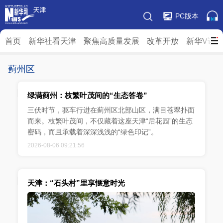
PC版本
首页
新华社看天津
聚焦高质量发展
改革开放
新华V访
蓟州区
绿满蓟州：枝繁叶茂间的“生态答卷”
三伏时节，驱车行进在蓟州区北部山区，满目苍翠扑面
而来。枝繁叶茂间，不仅藏着这座天津“后花园”的生态
密码，而且承载着深深浅浅的“绿色印记”。
2026-08-06 09:21:56
天津：“石头村”里享惬意时光