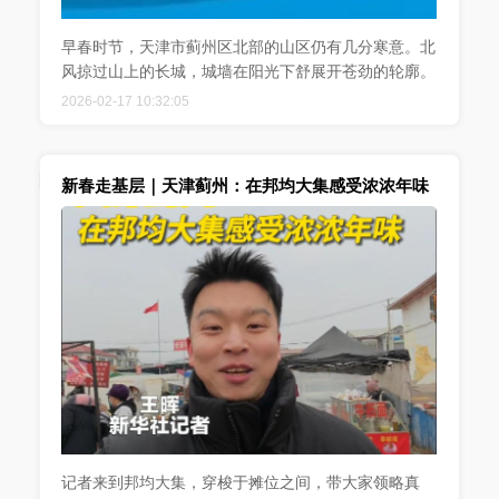
早春时节，天津市蓟州区北部的山区仍有几分寒意。北
风掠过山上的长城，城墙在阳光下舒展开苍劲的轮廓。
2026-02-17 10:32:05
新春走基层｜天津蓟州：在邦均大集感受浓浓年味
记者来到邦均大集，穿梭于摊位之间，带大家领略真