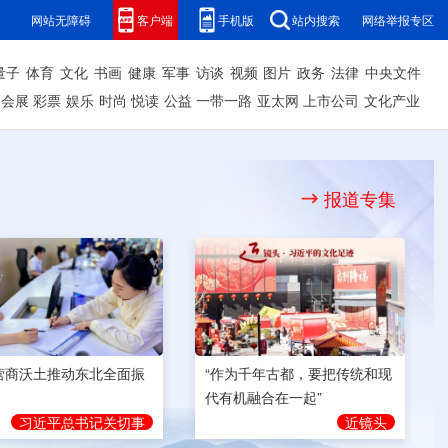
网站无障碍
客户端
手机版
站内搜索
网络举报专区
量子
体育
文化
书画
健康
军事
访谈
视频
图片
政务
法律
中央文件
会展
彩票
娱乐
时尚
悦读
公益
一带一路
亚太网
上市公司
文化产业
报道专集
营商沃土推动东北全面振
“作为千年古都，要把传统和现
代有机融合在一起”
习近平总书记关切事
近镜头