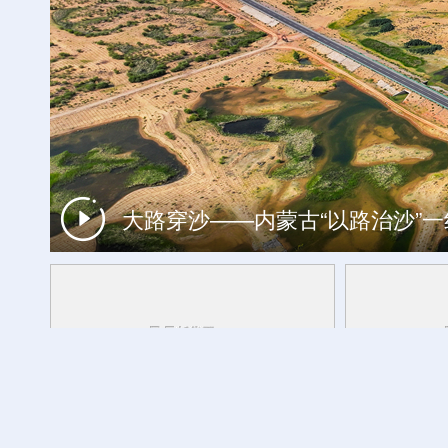
大路穿沙——内蒙古“以路治沙”
欢度火把节