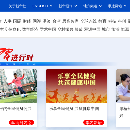
关于新华社
ENGLISH
新华报刊
地方频道
承建网站
政
人事
国际
财经
网评
港澳
台湾
思客智库
全球连线
教育
科技
科创
生活
信息化
数字经济
学术中国
乡村振兴
银龄
溯源中国
城市
旅游
能源
平的全民健身公共
乐享全民健身 共筑健康中国
厚植
兴
学而时习之
学习新语