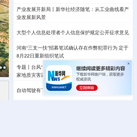
产业发展开新局丨
新华社经济随笔：从工业曲线看产
业发展新风景
大型个人信息处理者个人信息保护规定公开征求意见
河南“三支一扶”招募笔试确认存在作弊犯罪行为
定于
8月22日重新组织笔试
专题丨
台风“白海豚”预计在浙闽沿海登陆
两地启动国
家地质灾害四级响应
6省市启动洪水防御Ⅳ级响应
自动驾驶有了安全准入基线 从这些方面读懂新国标
东航：国内客票提前14天免费退改
外交部发言人就日本主流民意鲜明反核立场答记者问