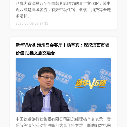
已成为京津冀乃至全国颇具影响力的青年文化IP，其中
近八成是跨城客流，有效带动住宿、餐饮、消费等全链
条增长。
2026-05-09 08:37:35
新华V访谈·泡泡岛会客厅丨杨辛亥：深挖演艺市场
价值 助推文旅交融合
中国铁道旅行社集团有限公司副总经理杨辛亥表示，音
乐节等演艺活动能够吸引大量年轻客群，而他们对氛围