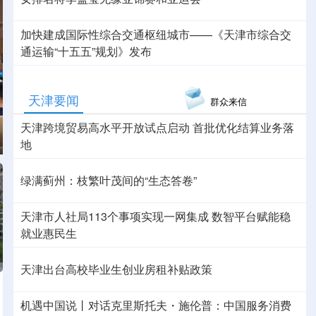
加快建成国际性综合交通枢纽城市——《天津市综合交
通运输“十五五”规划》发布
天津要闻
群众来信
天津跨境贸易高水平开放试点启动 首批优化结算业务落
地
绿满蓟州：枝繁叶茂间的“生态答卷”
天津市人社局113个事项实现一网集成 数智平台赋能稳
就业惠民生
天津出台高校毕业生创业房租补贴政策
机遇中国说丨对话克里斯托夫・施伦普：中国服务消费