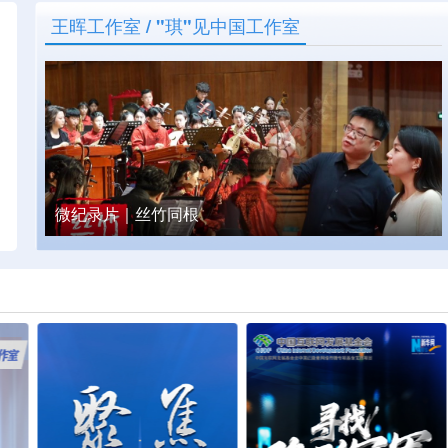
王晖工作室
/
"琪"见中国工作室
微纪录片｜丝竹同根