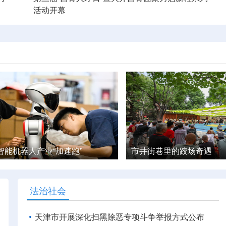
活动开幕
巷里的跤场奇遇
精彩非遗 魅力暑期
法治社会
天津市开展深化扫黑除恶专项斗争举报方式公布