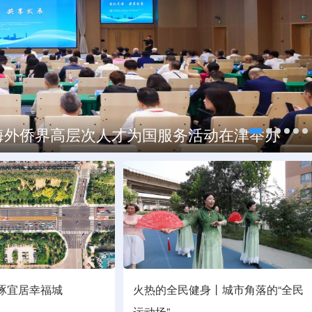
城文旅新活力
凝泥塑 秋风启丰收
届海外侨界高层次人才为国服务活动在津举办
雕琢宜居幸福城
火热的全民健身丨城市角落的“全民
运动场”