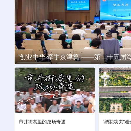
长图海报・图说消费｜体验经济 焕发津
节气里的大美天津・文物记丨立秋：渔樵
“创业中华·牵手京津冀”——第二十五
市井街巷里的跤场奇遇
“绣花功夫”